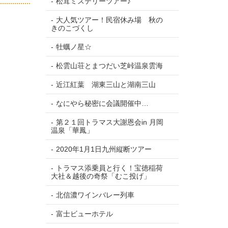
松茸ミステリーツアー♪
大人気ツアー！民宿休み場 秋の
きのこづくし
牡蠣ノ星☆
松雲山荘とまつだい芝峠温泉雲海
近江紅葉 湖東三山と湖南三山
なにやら秘密に会議開催中…
第２１回トラマス大謝恩会in 月岡
温泉「華鳳」
2020年1月1日九州縦断ツアー
トラマス添乗員と行く！宝徳稲荷
大社＆越後の奇祭「むこ投げ」
北信濃ワインバレー列車
富士ビューホテル