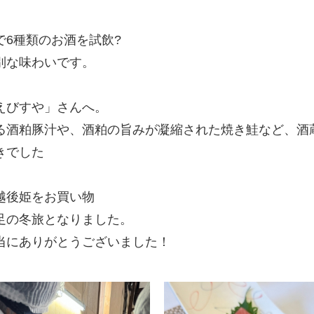
6種類のお酒を試飲?
別な味わいです。
えびすや」さんへ。
る酒粕豚汁や、酒粕の旨みが凝縮された焼き鮭など、酒
きでした
越後姫をお買い物
足の冬旅となりました。
当にありがとうございました！