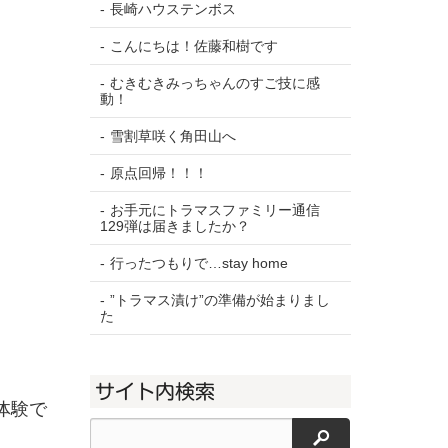
長崎ハウステンボス
こんにちは！佐藤和樹です
むきむきみっちゃんのすご技に感
動！
雪割草咲く角田山へ
原点回帰！！！
お手元にトラマスファミリー通信
129弾は届きましたか？
行ったつもりで…stay home
”トラマス漬け”の準備が始まりまし
た
サイト内検索
体験で
検索