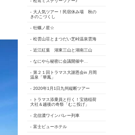
松茸ミステリーツアー♪
大人気ツアー！民宿休み場 秋の
きのこづくし
牡蠣ノ星☆
松雲山荘とまつだい芝峠温泉雲海
近江紅葉 湖東三山と湖南三山
なにやら秘密に会議開催中…
第２１回トラマス大謝恩会in 月岡
温泉「華鳳」
2020年1月1日九州縦断ツアー
トラマス添乗員と行く！宝徳稲荷
大社＆越後の奇祭「むこ投げ」
北信濃ワインバレー列車
富士ビューホテル