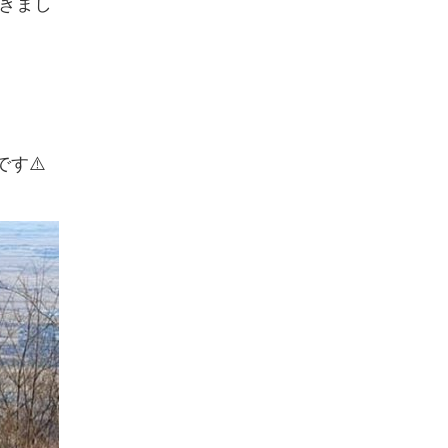
きまし
す⚠️