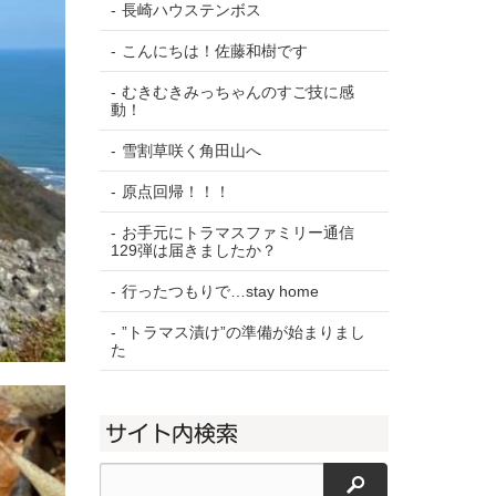
長崎ハウステンボス
こんにちは！佐藤和樹です
むきむきみっちゃんのすご技に感
動！
雪割草咲く角田山へ
原点回帰！！！
お手元にトラマスファミリー通信
129弾は届きましたか？
行ったつもりで…stay home
”トラマス漬け”の準備が始まりまし
た
サイト内検索
検索