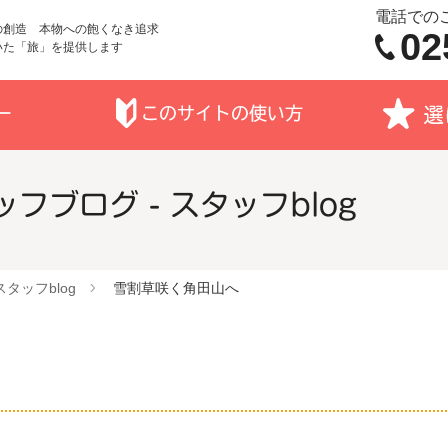
電話での
の創造 本物への飽くなき追求
02
いた「旅」を提供します
フブログ - スタッフblog
スタッフblog
雪割草咲く角田山へ