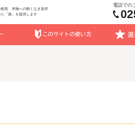
電話での
の創造 本物への飽くなき追求
02
いた「旅」を提供します