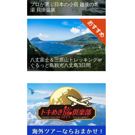
プロが選ぶ日本の小宿 越後の名
湯 貝掛温泉
八丈富士＆三原山トレッキングor
ぐるっと島観光八丈島3日間