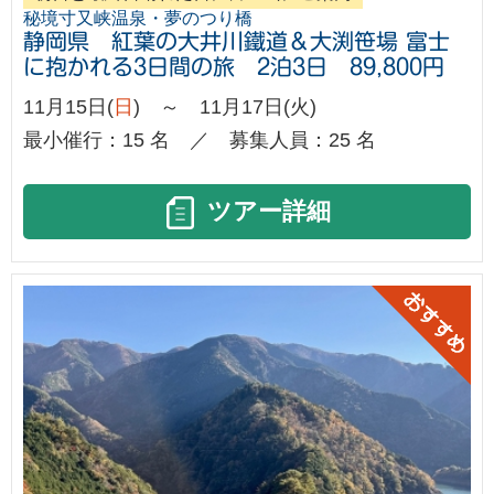
秘境寸又峡温泉・夢のつり橋
静岡県 紅葉の大井川鐵道＆大渕笹場 富士
に抱かれる3日間の旅 2泊3日 89,800円
11月15日(
日
) ～ 11月17日(火)
最小催行：15 名 ／ 募集人員：25 名
ツアー詳細