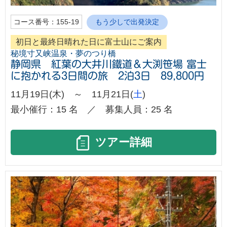
コース番号：155-19
もう少しで出発決定
初日と最終日晴れた日に富士山にご案内
秘境寸又峡温泉・夢のつり橋
静岡県 紅葉の大井川鐵道＆大渕笹場 富士
に抱かれる3日間の旅 2泊3日 89,800円
11月19日(木) ～ 11月21日(
土
)
最小催行：15 名 ／ 募集人員：25 名
ツアー詳細