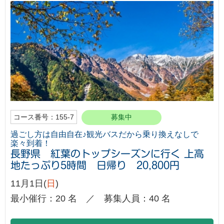
コース番号：155-7
募集中
過ごし方は自由自在♪観光バスだから乗り換えなしで
楽々到着！
長野県 紅葉のトップシーズンに行く 上高
地たっぷり5時間 日帰り 20,800円
11月1日(
日
)
最小催行：20 名 ／ 募集人員：40 名