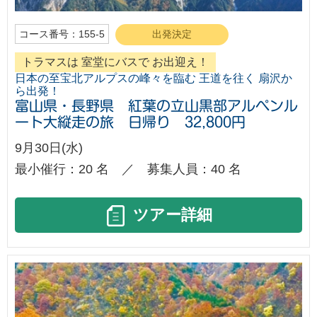
コース番号：155-5
出発決定
トラマスは 室堂にバスで お出迎え！
日本の至宝北アルプスの峰々を臨む 王道を往く 扇沢か
ら出発！
富山県・長野県 紅葉の立山黒部アルペンル
ート大縦走の旅 日帰り 32,800円
9月30日(水)
最小催行：20 名 ／ 募集人員：40 名
ツアー詳細