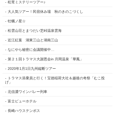
松茸ミステリーツアー♪
大人気ツアー！民宿休み場 秋のきのこづくし
牡蠣ノ星☆
松雲山荘とまつだい芝峠温泉雲海
近江紅葉 湖東三山と湖南三山
なにやら秘密に会議開催中…
第２１回トラマス大謝恩会in 月岡温泉「華鳳」
2020年1月1日九州縦断ツアー
トラマス添乗員と行く！宝徳稲荷大社＆越後の奇祭「むこ投
げ」
北信濃ワインバレー列車
富士ビューホテル
長崎ハウステンボス