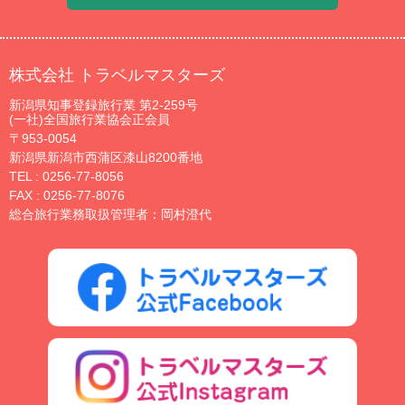
株式会社 トラベルマスターズ
新潟県知事登録旅行業 第2-259号
(一社)全国旅行業協会正会員
〒953-0054
新潟県新潟市西蒲区漆山8200番地
TEL :
0256-77-8056
FAX : 0256-77-8076
総合旅行業務取扱管理者：岡村澄代