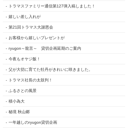
トラマスファミリー通信第127弾入稿しました！
嬉しい差し入れが
第21回トラマス大謝恩会
お客様から嬉しいプレゼントが
ryugon～龍言～ 貸切企画延期のご案内
今夜もオヤジ飯！
父が大切に育てた牡丹がきれいに咲きました。
トラマス社長の太鼓判！
ふるさとの風景
積小為大
秘境 秋山郷
一年越しのryugon貸切企画