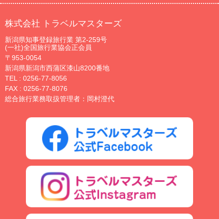
株式会社 トラベルマスターズ
新潟県知事登録旅行業 第2-259号
(一社)全国旅行業協会正会員
〒953-0054
新潟県新潟市西蒲区漆山8200番地
TEL :
0256-77-8056
FAX : 0256-77-8076
総合旅行業務取扱管理者：岡村澄代