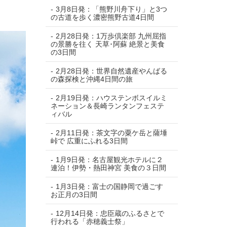
3月8日発：「熊野川舟下り」と3つ
の古道を歩く濃密熊野古道4日間
2月28日発：1万歩倶楽部 九州屈指
の景勝を往く 天草･阿蘇 絶景と美食
の3日間
2月28日発：世界自然遺産やんばる
の森探検と沖縄4日間の旅
2月19日発：ハウステンボスイルミ
ネーション＆長崎ランタンフェステ
ィバル
2月11日発：茶文字の粟ケ岳と薩埵
峠で 広重にふれる3日間
1月9日発：名古屋観光ホテルに２
連泊！伊勢・熱田神宮 美食の３日間
1月3日発：富士の国静岡で過ごす
お正月の3日間
12月14日発：忠臣蔵のふるさとで
行われる「赤穂義士祭」