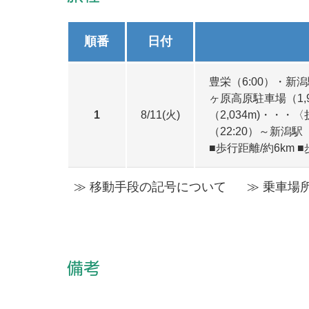
順番
日付
豊栄（6:00）・新潟
ヶ原高原駐車場（1
1
8/11(火)
（2,034m)・・
（22:20）～新潟駅（
■歩行距離/約6km ■
≫ 移動手段の記号について
≫ 乗車場
備考