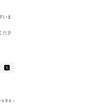
ざいま
くださ
X
acebook
で
で
シ
シ
ェ
ェ
ア
ア
す
す
る
る
を見る »