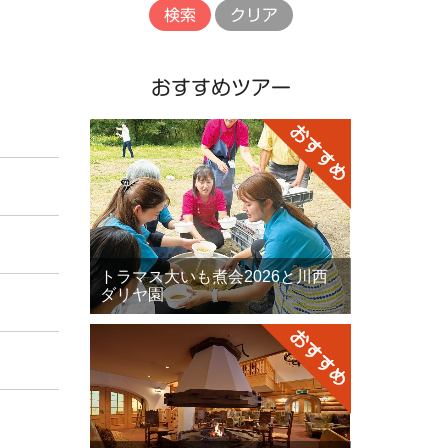
ワ
ー
ド
おすすめツアー
トラマス大いも煮会2026と川西
ダリヤ園