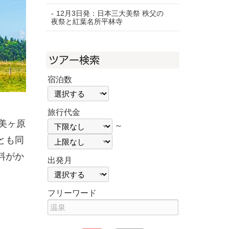
12月3日発：日本三大美祭 秩父の
夜祭と紅葉名所平林寺
ツアー検索
宿泊数
宿泊数
旅行代金
旅
旅
る美ヶ原
～
行
行
とも同
代
代
金
金
料がか
下
上
出発月
限
限
出発月
フリーワード
フ
リ
ー