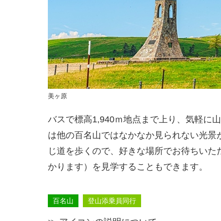
美ヶ原
バスで標高1,940ｍ地点まで上り、気軽に
は他の百名山ではなかなか見られない光景
じ道を歩くので、好きな場所でお待ちいた
かります）を見学することもできます。
百名山
登山添乗員同行