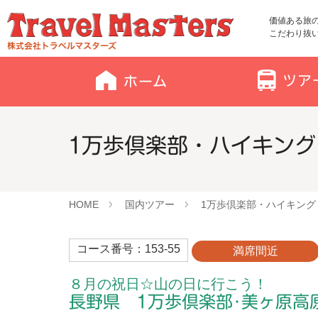
価値ある旅
こだわり抜
1万歩倶楽部・ハイキング
HOME
国内ツアー
1万歩倶楽部・ハイキング
コース番号：153-55
満席間近
８月の祝日☆山の日に行こう！
長野県 1万歩倶楽部･美ヶ原高原