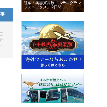
紅葉の奥志賀高原『ホテルグラン
フェニックス』 2日間
食事
〇
弁
－