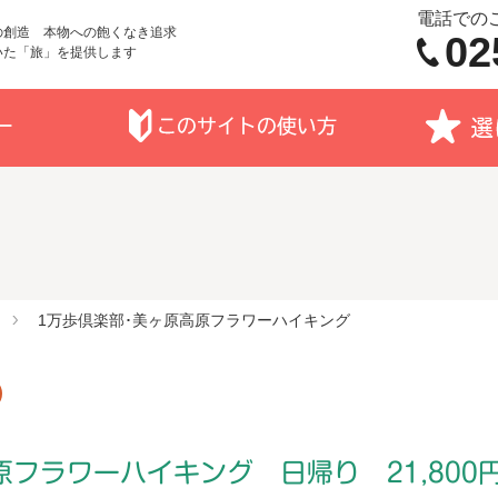
電話での
の創造 本物への飽くなき追求
02
いた「旅」を提供します
1万歩倶楽部･美ヶ原高原フラワーハイキング
フラワーハイキング 日帰り 21,800