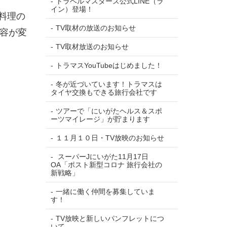
トラベルマスターズ公式LINE（ラ
イン）登場！
菜料理の
TV取材の放送のお知らせ
容が変
TV取材放送のお知らせ
トラマスYouTubeはじめました！
冬が近づいています！トラマスは
タイヤ交換もできる旅行会社です
ツアーで「にいがたヘルス＆スポ
ーツマイレージ」が貯まります
１１月１０日・TV放映のお知らせ
スーパーJにいがた11月17日
OA「ポスト新型コロナ 旅行会社の
新戦略」
一緒に働く仲間を募集していま
す！
TV放映と新しいパンフレットにつ
いて