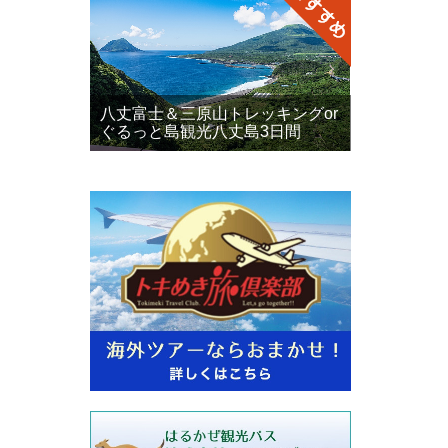
八丈富士＆三原山トレッキングor
ぐるっと島観光八丈島3日間